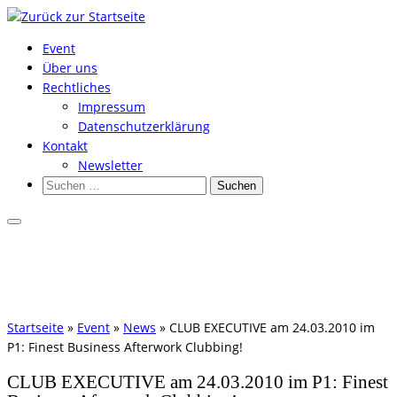
Zum
Inhalt
Event
springen
Über uns
Rechtliches
Impressum
Datenschutzerklärung
Kontakt
Newsletter
Suchen
nach:
Startseite
»
Event
»
News
»
CLUB EXECUTIVE am 24.03.2010 im
P1: Finest Business Afterwork Clubbing!
CLUB EXECUTIVE am 24.03.2010 im P1: Finest