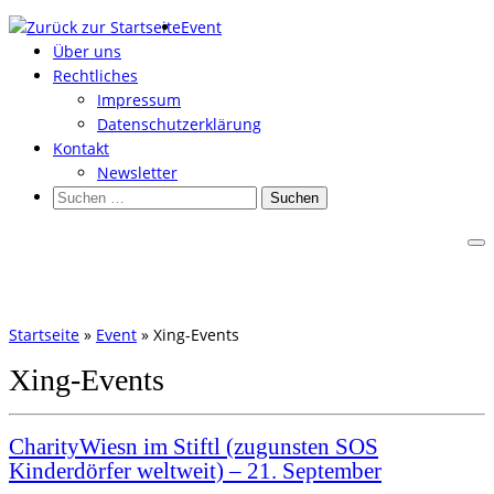
Zum
Event
Inhalt
Über uns
springen
Rechtliches
Impressum
Datenschutzerklärung
Kontakt
Newsletter
Suchen
nach:
Startseite
»
Event
»
Xing-Events
Xing-Events
CharityWiesn im Stiftl (zugunsten SOS
Kinderdörfer weltweit) – 21. September