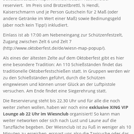
reserviert. Im Preis sind Brotzeitbrettl, ½ Hendl,
Kaiserschmarrn und je Person Gutschein für 2 Maß (oder
andere Getränke im Wert einer Maß) sowie Bedinungsgeld
(aber noch kein Tipp!) inkludiert.
Einlass ist ab 17:00 am Nebeneingang zur Schützenfestzelt,
Zugang zwischen Zelt 6 und Zelt 7
(http://www.oktoberfest.de/de/wiesn-map-popup/).
Als eines der ältesten Zelte auf dem Oktoberfest gibt es hier
eine besondere Tradition: An 110 Schießständen findet das
traditionelle Oktoberfestschießen statt. In Gruppen werden wir
zu den Schießständen geführt, durch die Schützen
eingewiesen und können unser Glück an der Luftpistole
versuchen. Am Ende findet eine Siegerehrung statt.
Die Reservierung steht bis 22.30 Uhr und für alle die noch
weiter ziehen wollen, haben wir noch eine
exklusive XING VIP
Lounge ab 22 Uhr im Wiesnclub
organisiert! So kann man
weiter networken oder sich nach Lust und Laune auf die
Tanzfläche begeben. Der Wiesnclub ist zu Fuß in weniger als 10
Minuten zu erreichen, erspart uns also die Taxisuche oder das