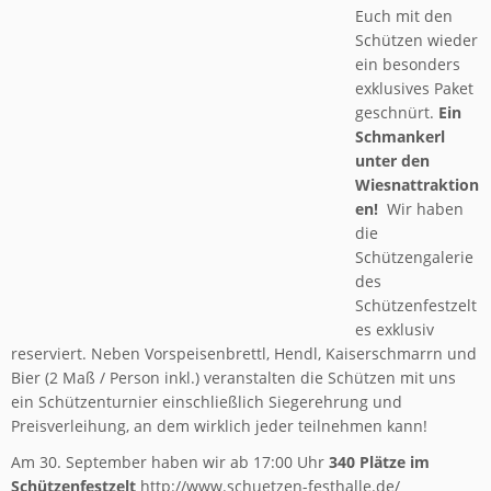
Euch mit den
Schützen wieder
ein besonders
exklusives Paket
geschnürt.
Ein
Schmankerl
unter den
Wiesnattraktion
en!
Wir haben
die
Schützengalerie
des
Schützenfestzelt
es exklusiv
reserviert. Neben Vorspeisenbrettl, Hendl, Kaiserschmarrn und
Bier (2 Maß / Person inkl.) veranstalten die Schützen mit uns
ein Schützenturnier einschließlich Siegerehrung und
Preisverleihung, an dem wirklich jeder teilnehmen kann!
Am 30. September haben wir ab 17:00 Uhr
340 Plätze im
Schützenfestzelt
http://www.schuetzen-festhalle.de/