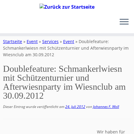
Zum
Inhalt
Startseite
»
Event
»
Services
»
Event
»
Doublefeature:
springen
Schmankerlwiesn mit Schützenturnier und Afterwiesnparty im
Wiesnclub am 30.09.2012
Doublefeature: Schmankerlwiesn
mit Schützenturnier und
Afterwiesnparty im Wiesnclub am
30.09.2012
Dieser Eintrag wurde veröffentlicht am
24. Juli 2012
von
Johannes F. Woll
Wir haben für