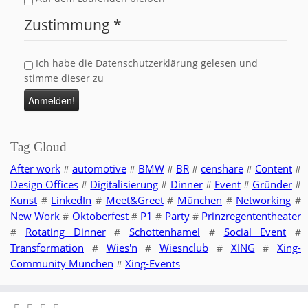
Zustimmung
*
Ich habe die Datenschutzerklärung gelesen und
stimme dieser zu
Tag Cloud
After work
automotive
BMW
BR
censhare
Content
#
#
#
#
#
#
Design Offices
Digitalisierung
Dinner
Event
Gründer
#
#
#
#
#
Kunst
LinkedIn
Meet&Greet
München
Networking
#
#
#
#
#
New Work
Oktoberfest
P1
Party
Prinzregententheater
#
#
#
#
Rotating Dinner
Schottenhamel
Social Event
#
#
#
#
Transformation
Wies'n
Wiesnclub
XING
Xing-
#
#
#
#
Community München
Xing-Events
#