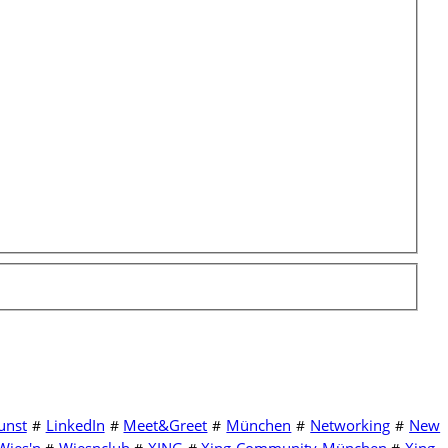
unst
LinkedIn
Meet&Greet
München
Networking
New
#
#
#
#
#