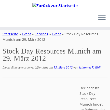
Zum
Inhalt
Startseite
»
Event
»
Services
»
Event
»
Stock Day Resources
springen
Munich am 29. März 2012
Stock Day Resources Munich am
29. März 2012
Dieser Eintrag wurde veröffentlicht am
13. März 2012
von
Johannes F. Woll
Der nächste
Stock Day
Resources
Munich findet
im Rahmen der