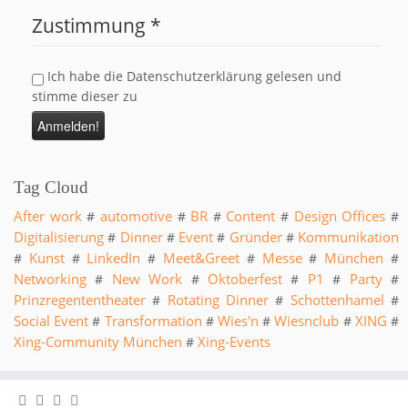
Zustimmung
*
Ich habe die Datenschutzerklärung gelesen und
stimme dieser zu
Tag Cloud
After work
automotive
BR
Content
Design Offices
#
#
#
#
#
Digitalisierung
Dinner
Event
Gründer
Kommunikation
#
#
#
#
Kunst
LinkedIn
Meet&Greet
Messe
München
#
#
#
#
#
#
Networking
New Work
Oktoberfest
P1
Party
#
#
#
#
#
Prinzregententheater
Rotating Dinner
Schottenhamel
#
#
#
Social Event
Transformation
Wies'n
Wiesnclub
XING
#
#
#
#
#
Xing-Community München
Xing-Events
#