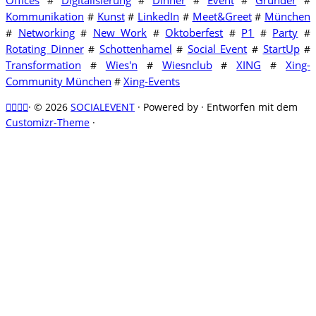
#
#
#
#
#
Kommunikation
Kunst
LinkedIn
Meet&Greet
München
#
#
#
#
Networking
New Work
Oktoberfest
P1
Party
#
#
#
#
#
#
Rotating Dinner
Schottenhamel
Social Event
StartUp
#
#
#
#
Transformation
Wies'n
Wiesnclub
XING
Xing-
#
#
#
#
Community München
Xing-Events
#
·
© 2026
SOCIALEVENT
·
Powered by
·
Entworfen mit dem
Customizr-Theme
·