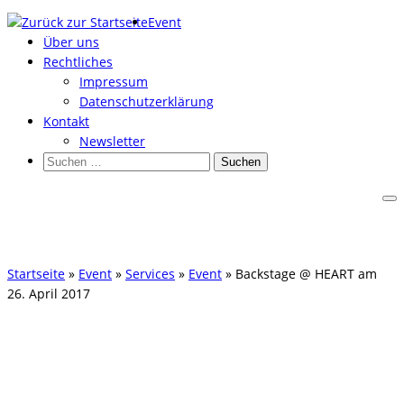
Zum
Event
Inhalt
Über uns
springen
Rechtliches
Impressum
Datenschutzerklärung
Kontakt
Newsletter
Suchen
nach:
Startseite
»
Event
»
Services
»
Event
»
Backstage @ HEART am
26. April 2017