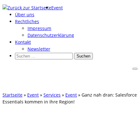
Zum
Event
Inhalt
Über uns
springen
Rechtliches
Impressum
Datenschutzerklärung
Kontakt
Newsletter
Suchen
nach:
Startseite
»
Event
»
Services
»
Event
»
Ganz nah dran: Salesforce
Essentials kommen in Ihre Region!