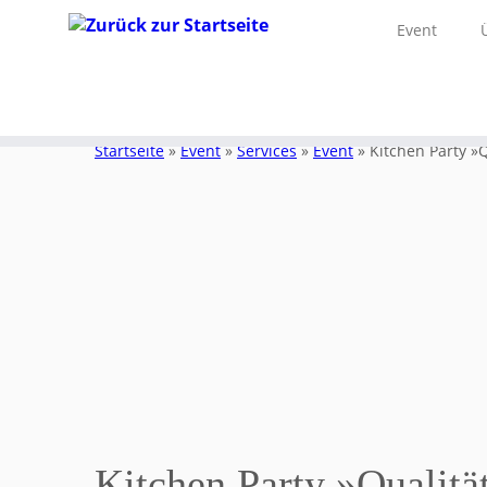
Event
Zum
Inhalt
Startseite
»
Event
»
Services
»
Event
»
Kitchen Party »
springen
Kitchen Party »Qualitä