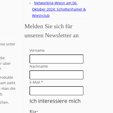
Networking-Wiesn am 06.
Oktober 2024: Schottenhamel &
Wiesnclub
Melden Sie sich für
unseren Newsletter an
ise unter
Vorname
die
er über
Nachname
?
Produkte
E-Mail
*
eam steht
n man die
t.
Ich interessiere mich
echen.
für: