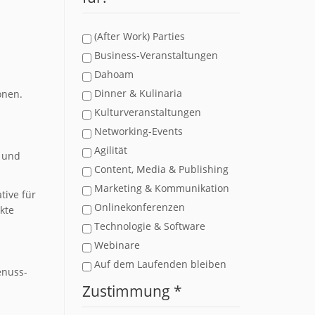
(After Work) Parties
Business-Veranstaltungen
Dahoam
Dinner & Kulinaria
onen.
Kulturveranstaltungen
Networking-Events
Agilität
n und
Content, Media & Publishing
Marketing & Kommunikation
tive für
Onlinekonferenzen
kte
Technologie & Software
Webinare
Auf dem Laufenden bleiben
enuss-
Zustimmung
*