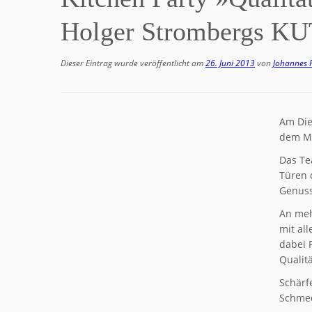
Holger Strombergs K
Dieser Eintrag wurde veröffentlicht am
26. Juni 2013
von
Johannes F
Am Die
dem M
Das T
Türen 
Genuss
An meh
mit al
dabei 
Qualit
Schärf
Schme