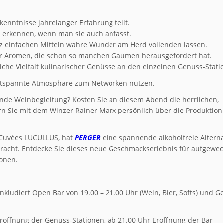
enntnisse jahrelanger Erfahrung teilt.
 erkennen, wenn man sie auch anfasst.
anz einfachen Mitteln wahre Wunder am Herd vollenden lassen.
der Aromen, die schon so manchen Gaumen herausgefordert hat.
iche Vielfalt kulinarischer Genüsse an den einzelnen Genuss-Stati
ntspannte Atmosphäre zum Networken nutzen.
ende Weinbegleitung? Kosten Sie an diesem Abend die herrlichen,
n Sie mit dem Winzer Rainer Marx persönlich über die Produktio
t-Cuvées LUCULLUS, hat
PERGER
eine spannende alkoholfreie Alterna
bracht. Entdecke Sie dieses neue Geschmackserlebnis für aufgewec
ionen.
inkludiert Open Bar von 19.00 – 21.00 Uhr (Wein, Bier, Softs) und G
Eröffnung der Genuss-Stationen, ab 21.00 Uhr Eröffnung der Bar