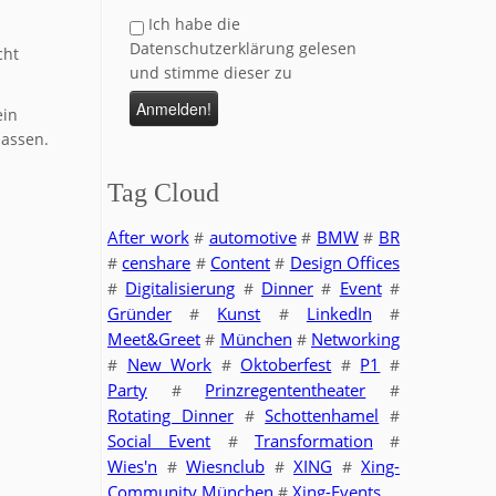
Ich habe die
Datenschutzerklärung gelesen
cht
und stimme dieser zu
ein
lassen.
Tag Cloud
After work
automotive
BMW
BR
#
#
#
censhare
Content
Design Offices
#
#
#
Digitalisierung
Dinner
Event
#
#
#
#
Gründer
Kunst
LinkedIn
#
#
#
Meet&Greet
München
Networking
#
#
New Work
Oktoberfest
P1
#
#
#
#
Party
Prinzregententheater
#
#
Rotating Dinner
Schottenhamel
#
#
Social Event
Transformation
#
#
Wies'n
Wiesnclub
XING
Xing-
#
#
#
Community München
Xing-Events
#