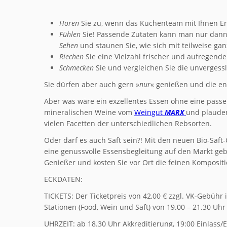
Hören
Sie zu, wenn das Küchenteam mit Ihnen Erk
Fühlen
Sie! Passende Zutaten kann man nur dann
Sehen
und staunen Sie, wie sich mit teilweise g
Riechen
Sie eine Vielzahl frischer und aufregen
Schmecken
Sie und vergleichen Sie die unvergessl
Sie dürfen aber auch gern »
nur
« genießen und die e
Aber was wäre ein exzellentes Essen ohne eine pass
mineralischen Weine vom
Weingut
MARX
und plauder
vielen Facetten der unterschiedlichen Rebsorten.
Oder darf es auch Saft sein?! Mit den neuen Bio-Saf
eine genussvolle Essensbegleitung auf den Markt ge
Genießer und kosten Sie vor Ort die feinen Komposit
ECKDATEN:
TICKETS: Der Ticketpreis von 42,00 € zzgl. VK-Gebühr 
Stationen (Food, Wein und Saft) von 19.00 – 21.30 Uhr
UHRZEIT: ab 18.30 Uhr Akkreditierung, 19:00 Einlass/