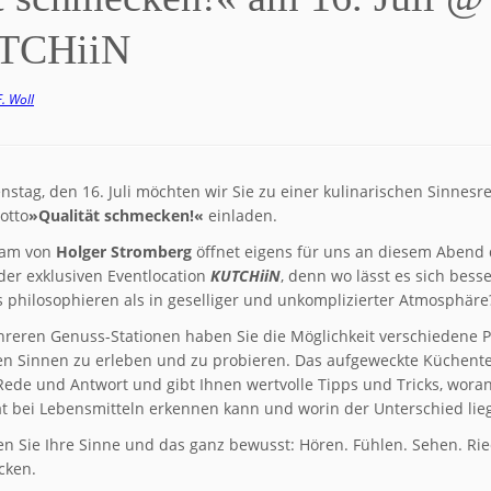
UTCHiiN
. Woll
nstag, den 16. Juli möchten wir Sie zu einer kulinarischen Sinnesre
otto
»Qualität schmecken!«
einladen.
eam von
Holger Stromberg
öffnet eigens für uns an diesem Abend 
der exklusiven Eventlocation
KUTCHiiN
, denn wo lässt es sich bess
 philosophieren als in geselliger und unkomplizierter Atmosphäre
reren Genuss-Stationen haben Sie die Möglichkeit verschiedene 
len Sinnen zu erleben und zu probieren. Das aufgeweckte Küchent
Rede und Antwort und gibt Ihnen wertvolle Tipps und Tricks, wora
ät bei Lebensmitteln erkennen kann und worin der Unterschied lieg
en Sie Ihre Sinne und das ganz bewusst: Hören. Fühlen. Sehen. Ri
cken.