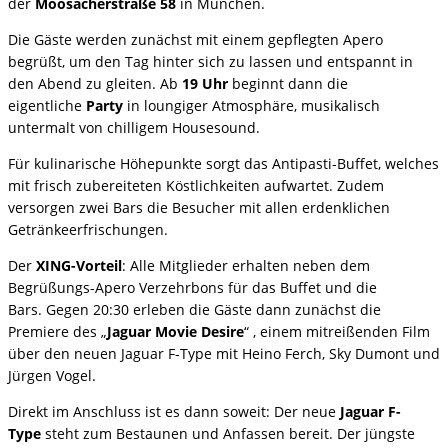
der
Moosacherstraße 58
in München.
Die Gäste werden zunächst mit einem gepflegten Apero
begrüßt, um den Tag hinter sich zu lassen und entspannt in
den Abend zu gleiten. Ab
19 Uhr
beginnt dann die
eigentliche
Party
in loungiger Atmosphäre, musikalisch
untermalt von chilligem Housesound.
Für kulinarische Höhepunkte sorgt das Antipasti-Buffet, welches
mit frisch zubereiteten Köstlichkeiten aufwartet. Zudem
versorgen zwei Bars die Besucher mit allen erdenklichen
Getränkeerfrischungen.
Der
XING-Vorteil
: Alle Mitglieder erhalten neben dem
Begrüßungs-Apero Verzehrbons für das Buffet und die
Bars. Gegen 20:30 erleben die Gäste dann zunächst die
Premiere des „
Jaguar Movie Desire
“ , einem mitreißenden Film
über den neuen Jaguar F-Type mit Heino Ferch, Sky Dumont und
Jürgen Vogel.
Direkt im Anschluss ist es dann soweit: Der neue
Jaguar F-
Type
steht zum Bestaunen und Anfassen bereit. Der jüngste