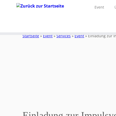
Event
Zum
Inhalt
Startseite
»
Event
»
Services
»
Event
»
Einladung zur I
springen
Einladung zur Impulsve