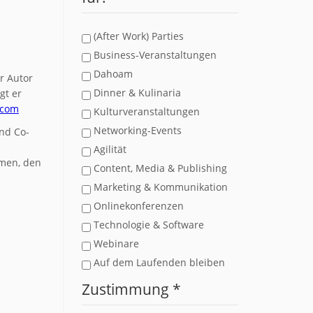
(After Work) Parties
Business-Veranstaltungen
Dahoam
r Autor
Dinner & Kulinaria
gt er
.com
Kulturveranstaltungen
Networking-Events
nd Co-
Agilität
hmen, den
Content, Media & Publishing
Marketing & Kommunikation
Onlinekonferenzen
Technologie & Software
Webinare
Auf dem Laufenden bleiben
Zustimmung
*