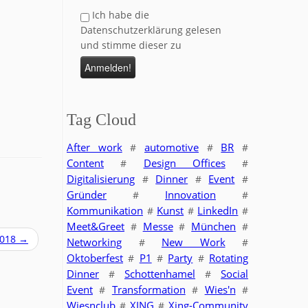
Ich habe die
Datenschutzerklärung gelesen
und stimme dieser zu
Tag Cloud
After work
automotive
BR
#
#
#
Content
Design Offices
#
#
Digitalisierung
Dinner
Event
#
#
#
Gründer
Innovation
#
#
Kommunikation
Kunst
LinkedIn
#
#
#
Meet&Greet
Messe
München
#
#
#
2018
→
Networking
New Work
#
#
Oktoberfest
P1
Party
Rotating
#
#
#
Dinner
Schottenhamel
Social
#
#
Event
Transformation
Wies'n
#
#
#
Wiesnclub
XING
Xing-Community
#
#