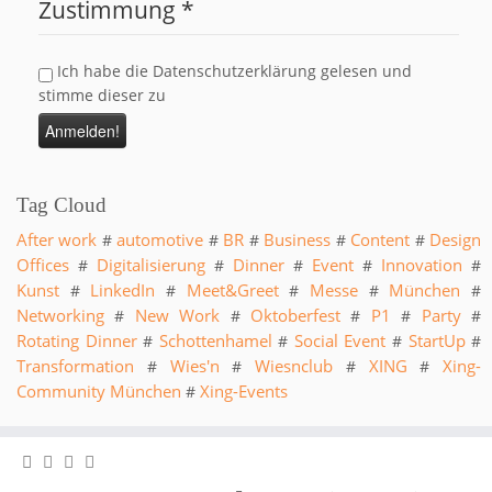
Zustimmung
*
Ich habe die Datenschutzerklärung gelesen und
stimme dieser zu
Tag Cloud
After work
automotive
BR
Business
Content
Design
#
#
#
#
#
Offices
Digitalisierung
Dinner
Event
Innovation
#
#
#
#
#
Kunst
LinkedIn
Meet&Greet
Messe
München
#
#
#
#
#
Networking
New Work
Oktoberfest
P1
Party
#
#
#
#
#
Rotating Dinner
Schottenhamel
Social Event
StartUp
#
#
#
#
Transformation
Wies'n
Wiesnclub
XING
Xing-
#
#
#
#
Community München
Xing-Events
#