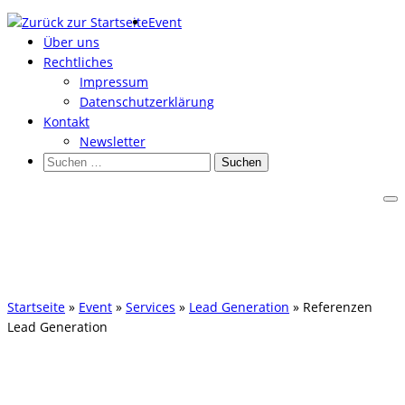
Zum
Event
Inhalt
Über uns
springen
Rechtliches
Impressum
Datenschutzerklärung
Kontakt
Newsletter
Suchen
nach:
Startseite
»
Event
»
Services
»
Lead Generation
»
Referenzen
Lead Generation